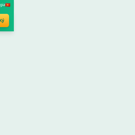
🇻🇳
gia
Ký