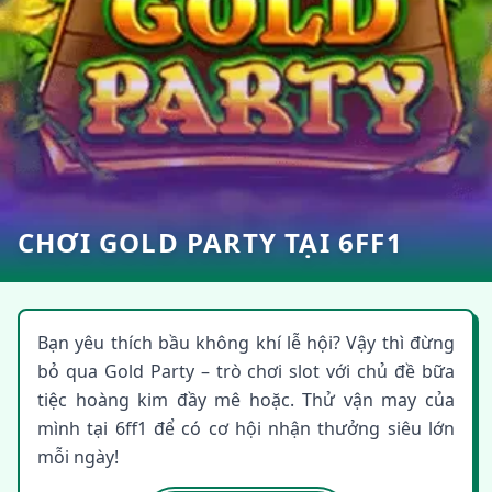
CHƠI GOLD PARTY TẠI 6FF1
Bạn yêu thích bầu không khí lễ hội? Vậy thì đừng
bỏ qua Gold Party – trò chơi slot với chủ đề bữa
tiệc hoàng kim đầy mê hoặc. Thử vận may của
mình tại 6ff1 để có cơ hội nhận thưởng siêu lớn
mỗi ngày!