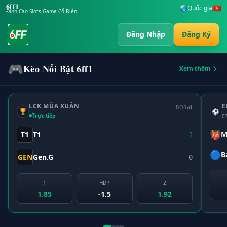
6ff1
🇻🇳
🌏
Quốc gia
Đỉnh Cao Slots Game Cổ Điển
Đăng Nhập
Đăng Ký
🎮
Kèo Nổi Bật 6ff1
Xem thêm
LCK MÙA XUÂN
E
BO3
🏆
⚽
Trực tiếp
0
👹
M
T1
T1
1
🔵
B
GEN
Gen.G
0
1
HDP
2
1.85
-1.5
1.92